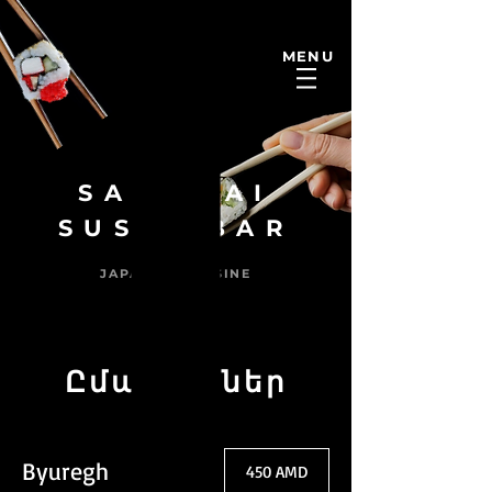
MENU
SAMURAI
SUSHI BAR
JAPANESE CUISINE
Ըմպելիքներ
Byuregh
450 AMD